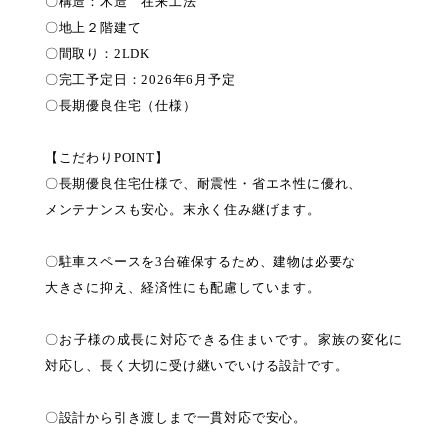
〇構造：木造 在来工法
〇地上２階建て
〇間取り：2LDK
〇完工予定日：2026年6月予定
〇長期優良住宅（仕様）
【こだわりPOINT】
〇長期優良住宅仕様で、耐震性・省エネ性に優れ、
メンテナンスも安心。末永く住み継げます。
〇駐車スペースを3台確保するため、建物は必要な
大きさに抑え、経済性にも配慮しています。
〇お子様の成長に対応できる住まいです。家族の変化に
対応し、長く大切に受け継いでいける設計です。
〇設計から引き渡しまで一貫対応で安心。