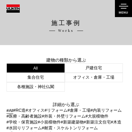
MENU
施工事例
Works
建物の種類から選ぶ
戸建住宅
All
集合住宅
オフィス・倉庫・工場
各種施設・神社仏閣
詳細から選ぶ
#RC造
#オフィス
#リフォーム
#倉庫・工場
#内装リフォーム
#All
#医療・高齢者施設
#外装・外壁リフォーム
#大規模物件
#学校・保育施設
#小規模物件
#新築建築物
#新築注文住宅
#木造
#水回りリフォーム
#耐震・スケルトンリフォーム